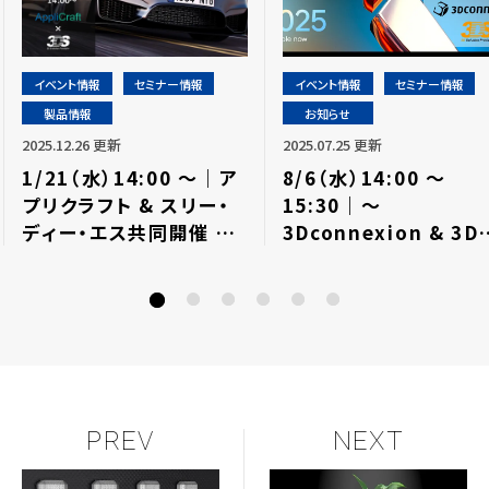
イベント情報
セミナー情報
イベント情報
セミナー情報
製品情報
お知らせ
2025.12.26 更新
2025.07.25 更新
1/21（水）14:00 ～｜ア
8/6（水）14:00 ～
プリクラフト & スリー・
15:30｜～
ディー・エス共同開催
3Dconnexion & 3D
「KeyShot Studio &
共同開催～ AI機能を
Rhinoceros 最新版紹
載した最新版KeySho
介ウェビナー」⇒終了しま
Studio紹介ウェビナ
した
with 3Dマウス⇒終了
ました
PREV
NEXT