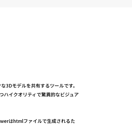
ックな3Dモデルを共有するツールです。
且つハイクオリティで驚異的なビジュア
iewerはhtmlファイルで生成されるた