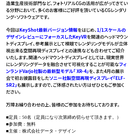
造業生産技術部門など、フォトリアルCGの活用が広がってきてい
る分野において、多くのお客様にご好評を頂いているCGレンダリ
ング・ソフトウェアです。
今回は
KeyShot最新バージョン情報
をはじめ、
1/1スケールの
デザインレビューにフォーカスしたKeyVR
を関連のヘッドマウン
トディスプレイ、参考展示として裸眼でレンダリングモデルが立体
視出来る空間再現ディスプレイとの連携なども合わせてご紹介
いたします。関連ヘッドマウントディスプレイとしては、現実世界
にレンダリングデータを融合させて可視化することが可能な
フィ
ンランドVarjo社製の最新型モデル「 XR-4」
を、また4月の展示
会で初お披露目をした
ソニー社製空間再現ディスプレイ「ELF-
SR2」
も展示しますので、ご体感されたい方はぜひともご参加く
ださい。
万障お繰り合わせの上、皆様のご参加をお待ちしております。
■定員：
5
0名（定員になり次第締め切らせて頂きます。）
■参加費：無料
■主催：株式会社データ・デザイン