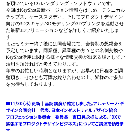
を頂いている
CG
レンダリング・ソフトウェアです。
今回は
KeyShot
最新バージョン情報をはじめ、テクニカル
チップス、ケーススタディ、そしてプロダクトデザイン
向けの
3D
スキャナ
/3D
モデリング
/3D
プリンタを連動させ
た最新
3D
ソリューションなどを詳しくご紹介いたしま
す。
またセミナー終了後には同会場にて、会費制の懇親会を
予定しています。同業種、異業種の方々との名刺交換や
KeyShot
活用に関する様々な情報交換が出来る場としてご
活用を頂ければと考えております。
年末のお忙しい時期となりますが、お早めに日程をご調
整頂き、ぜひとも万障お繰り合わせの上、皆様のご参加
をお待ちしております。
■11/30（木）更新｜基調講演が確定しました。アルテサーノ・デ
ザイン合同会社 代表、日本インダストリアルデザイン協会
プロフェッション委員会 委員長 吉田晃永様による、「DXで
拡張するプロダクトデザインビジネス」についてご講演を頂きま
す。