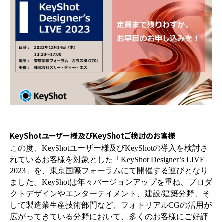
KeyShotユーザー様及びKeyShotご検討のお客様
この度、
KeyShot
ユーザー様及び
KeyShot
の導入を検討さ
れているお客様を対象とした「
KeyShot Designer’s LIVE
2023
」を、東京国際フォーラムにて開催する運びとなり
ました。
KeyShot
は年々バージョンアップを重ね、プロダ
クトデザインやエンターテイメント、建設
/
建築分野、そ
して製造業生産技術部門など、フォトリアル
CG
の活用が
広がってきている分野において、多くのお客様にご好評