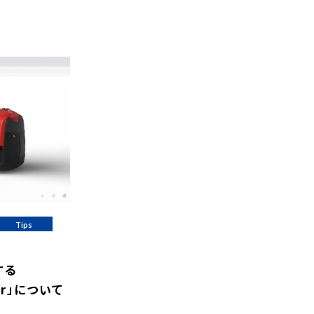
Tips
する
wer」について