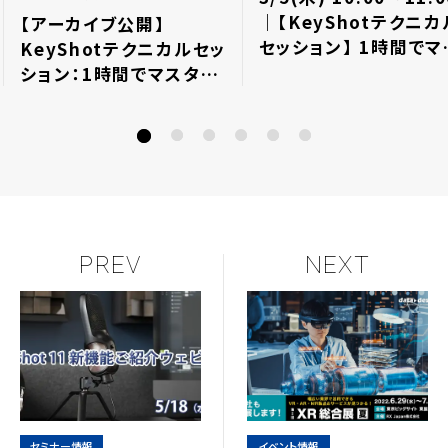
｜【KeyShotテクニカ
【アーカイブ公開】
セッション】 1時間でマ
KeyShotテクニカルセッ
ター！マテリアルグラフ
ション：1時間でマスタ
詳細⇒終了しました
ー！マテリアルグラフの詳
細
PREV
NEXT
セミナー情報
イベント情報