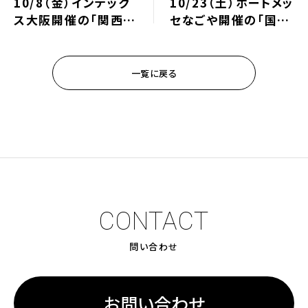
10/8（金）インテック
10/23（土）ポートメッ
ス大阪開催の「関西も
セなごや開催の「国内
のづくりワールド｜次
最大級の工作機械見
世代3Dプリンタ展」に
本市｜メカトロテック
出展します！⇒終了し
ジャパン2021」に出
一覧に戻る
ました
展します！⇒終了しま
した
CONTACT
問い合わせ
お問い合わせ