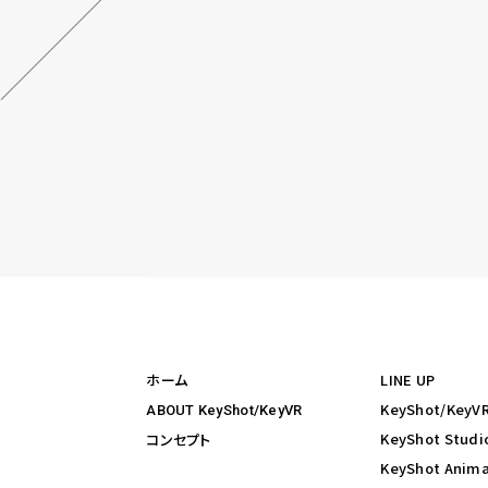
ホーム
LINE UP
KeyShot/Ke
ABOUT KeyShot/KeyVR
KeyShot Studi
コンセプト
KeyShot Anima