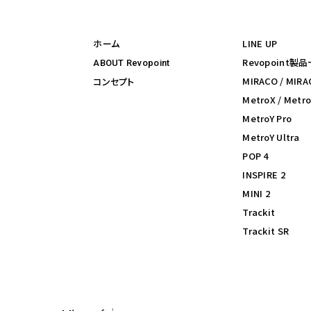
ホーム
LINE UP
Revopoint製
ABOUT Revopoint
MIRACO / MIRA
コンセプト
MetroX / Metro
MetroY Pro
MetroY Ultra
POP 4
INSPIRE 2
MINI 2
Trackit
Trackit SR