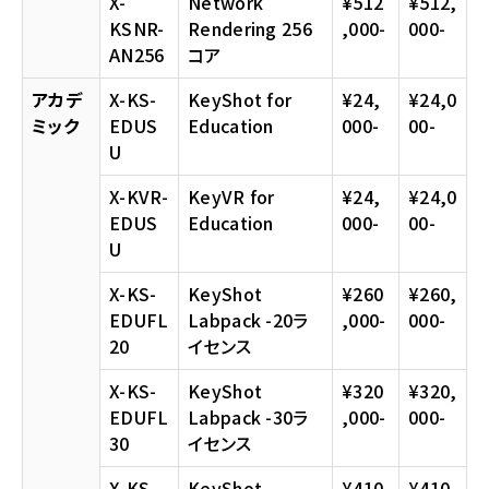
X-
Network
¥512
¥512,
KSNR-
Rendering 256
,000-
000-
AN256
コア
アカデ
X-KS-
KeyShot for
¥24,
¥24,0
ミック
EDUS
Education
000-
00-
U
X-KVR-
KeyVR for
¥24,
¥24,0
EDUS
Education
000-
00-
U
X-KS-
KeyShot
¥260
¥260,
EDUFL
Labpack -20ラ
,000-
000-
20
イセンス
X-KS-
KeyShot
¥320
¥320,
EDUFL
Labpack -30ラ
,000-
000-
30
イセンス
X-KS-
KeyShot
¥410
¥410,