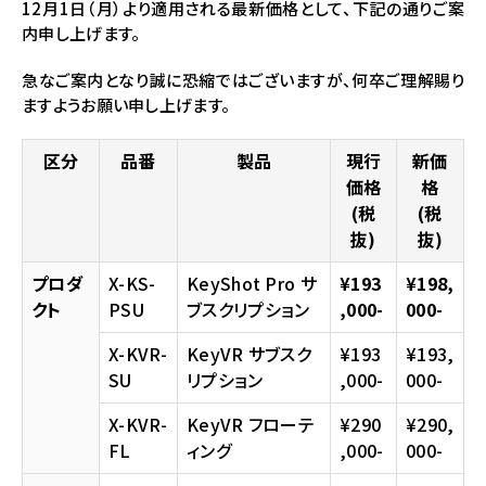
12月1日（月）より適用される最新価格として、下記の通りご案
内申し上げます。
急なご案内となり誠に恐縮ではございますが、何卒ご理解賜り
ますようお願い申し上げます。
区分
品番
製品
現行
新価
価格
格
(税
(税
抜)
抜)
プロダ
X-KS-
KeyShot Pro サ
¥193
¥198,
クト
PSU
ブスクリプション
,000-
000-
X-KVR-
KeyVR サブスク
¥193
¥193,
SU
リプション
,000-
000-
X-KVR-
KeyVR フローテ
¥290
¥290,
FL
ィング
,000-
000-