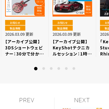
お知らせ
お知らせ
お
製品情報
製品情報
製
2026.03.09 更新
2026.03.09 更新
2026
【アーカイブ公開】
【アーカイブ公開】
「Ke
3DSショートウェビ
KeyShotテクニカ
Stu
ナー：30分で分か
ルセッション：1時間
Rhi
る！MoI 簡単3Dデ
でマスター！マテリ
版紹
ザインツール
アルグラフの詳細
のア
公開
PREV
NEXT