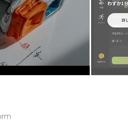
わずか1分
詳し
orm