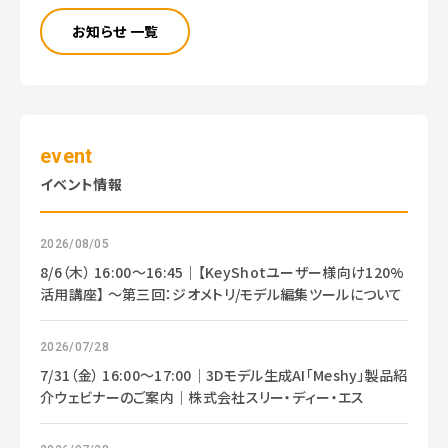
3
お知らせ 一覧
D
ソ
フ
ト
ウ
event
ェ
ア
イベント情報
2026/08/05
8/6（木） 16:00～16:45｜【KeyShotユーザー様向け120%
活用講座】 ～第三回：ジオメトリ/モデル編集ツールについて
2026/07/28
7/31（金） 16:00～17:00｜3Dモデル生成AI「Meshy」製品紹
介ウェビナーのご案内｜株式会社スリー・ディー・エス