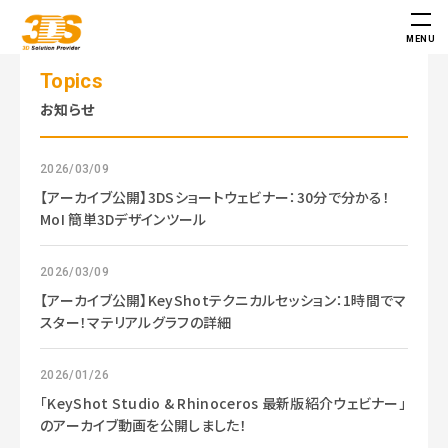
株
式
MENU
会
社
Topics
ス
お知らせ
リ
ー
・
2026/03/09
デ
【アーカイブ公開】3DSショートウェビナー：30分で分かる！
ィ
MoI 簡単3Dデザインツール
ー
・
2026/03/09
エ
【アーカイブ公開】KeyShotテクニカルセッション：1時間でマ
ス
スター！マテリアルグラフの詳細
-
製
造
2026/01/26
業
「KeyShot Studio & Rhinoceros 最新版紹介ウェビナー」
向
のアーカイブ動画を公開しました！
け