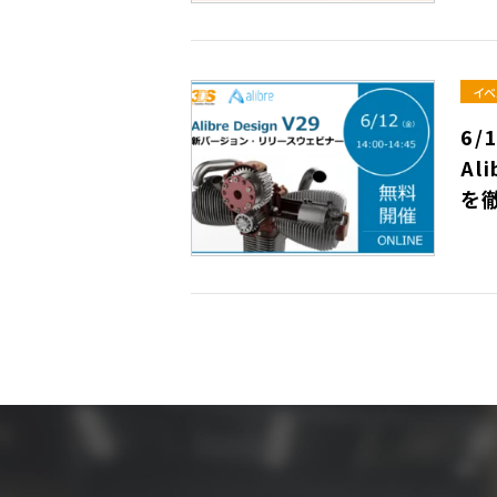
イベ
6/
Al
を