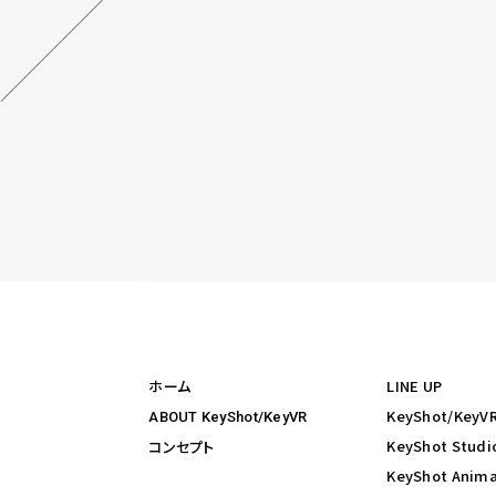
ホーム
LINE UP
KeyShot/Ke
ABOUT KeyShot/KeyVR
KeyShot Studi
コンセプト
KeyShot Anima