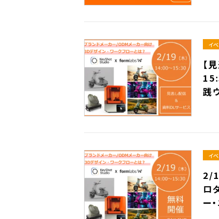
イベ
【見
15
践
イベ
2/
ロ
ー