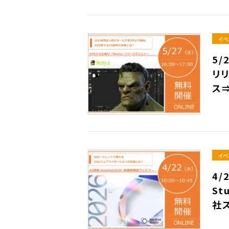
イベ
5/
リ
ス
イベ
4/
St
社