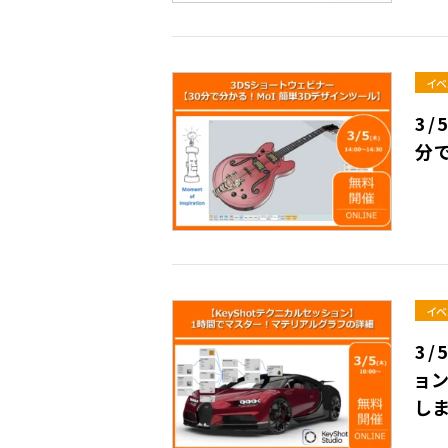
イベ
3/
分
イベ
3/
ョ
し