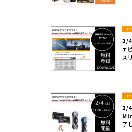
イベ
2/
ェ
ス
イベ
2/
Mi
了